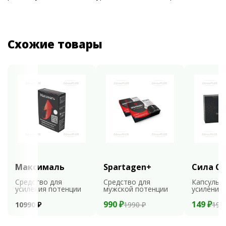
Схожие товары
Максималь
Spartagen+
Сила С
Средство для
Средство для
Капсулы 
усиления потенции
мужской потенции
усиления
990 ₽
149 ₽
10990 ₽
1990 ₽
198