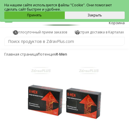
Карталы
На нашем сайте используются файлы "Cookie". Они помогают
сделать сайт быстрее и удобнее.
0
Принять
Закрыть
Корзина
Круглосуточный прием заказов
Быстрая доставка в Карталах
Главная страница
Потенция
X-Men