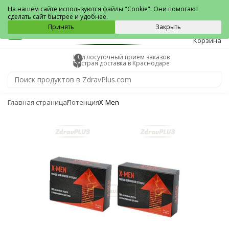
Краснодар
На нашем сайте используются файлы "Cookie". Они помогают
сделать сайт быстрее и удобнее.
0
Принять
Закрыть
Корзина
Круглосуточный прием заказов
Быстрая доставка в Краснодаре
Главная страница
Потенция
X-Men