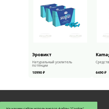
Эровикт
Kama
Натуральный усилитель
Средств
потенции
10990 ₽
6490 ₽
На нашем сайте используются файлы "Cookie".