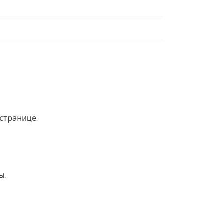
странице.
ы.