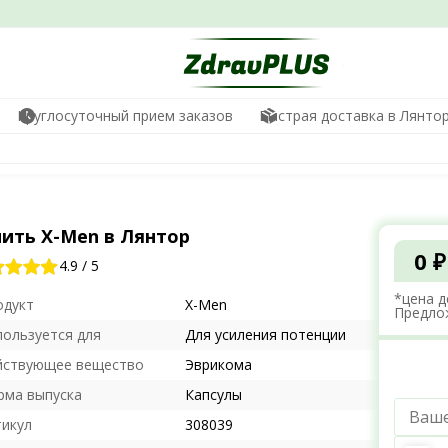
Круглосуточный прием заказов
Быстрая доставка в Лянто
пить X-Men в Лянтор
0 ₽
4.9
/
5
*цена д
одукт
X-Men
Предло
пользуется для
Для усиления потенции
йствующее вещество
Эврикома
рма выпуска
Капсулы
тикул
308039