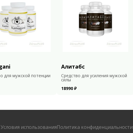
gani
Алитабс
о для мужской потенции
Средство для усиления мужской
силы
18990 ₽
Условия использования
Политика конфиденциальности