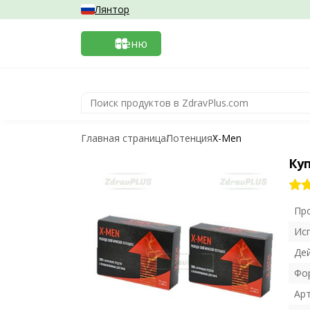
Лянтор
Меню
Главная страница
Потенция
X-Men
Ку
Пр
Ис
Де
Фо
Ар