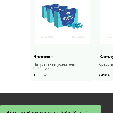
Эровикт
Kama
Натуральный усилитель
Средств
потенции
10990 ₽
6490 ₽
На нашем сайте используются файлы "Cookie".