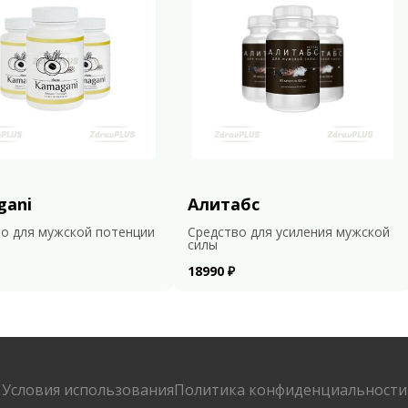
gani
Алитабс
о для мужской потенции
Средство для усиления мужской
силы
18990 ₽
Условия использования
Политика конфиденциальности