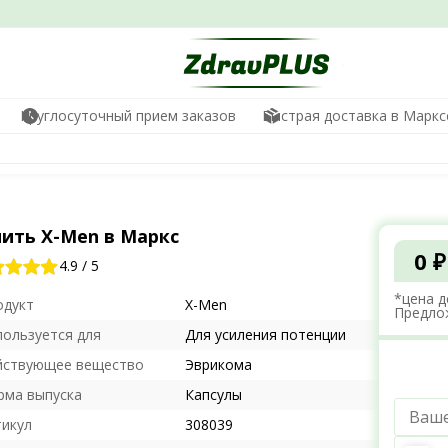
Круглосуточный прием заказов
Быстрая доставка в Маркс
пить X-Men в Маркс
0 ₽
4.9
/
5
*цена д
одукт
X-Men
Предло
пользуется для
Для усиления потенции
йствующее вещество
Эврикома
рма выпуска
Капсулы
тикул
308039