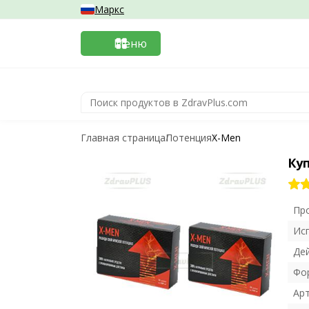
Маркс
Меню
Главная страница
Потенция
X-Men
Ку
Пр
Ис
Де
Фо
Ар