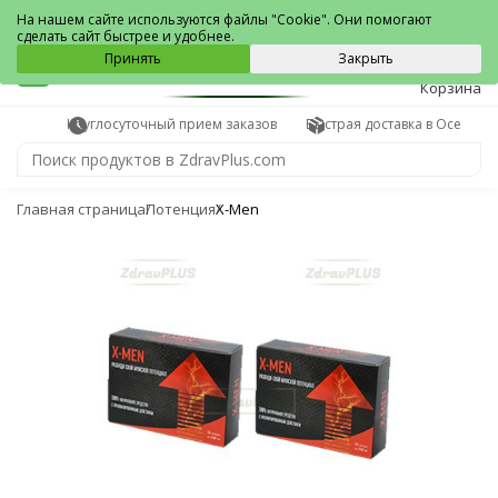
Оса
На нашем сайте используются файлы "Cookie". Они помогают
сделать сайт быстрее и удобнее.
0
Принять
Закрыть
Корзина
Круглосуточный прием заказов
Быстрая доставка в Осе
Главная страница
Потенция
X-Men