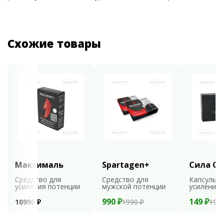
Схожие товары
Максималь
Spartagen+
Сила С
Средство для
Средство для
Капсулы 
усиления потенции
мужской потенции
усиления
990 ₽
149 ₽
10990 ₽
1990 ₽
198