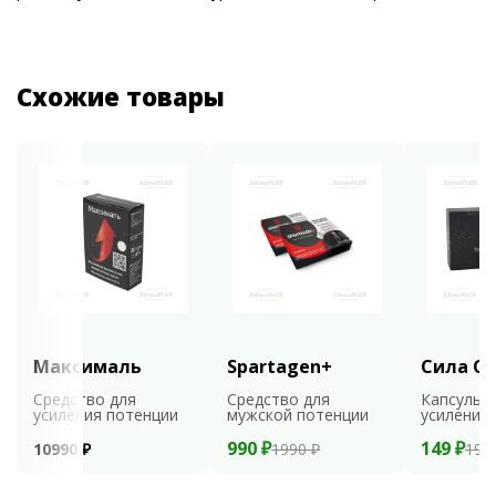
Схожие товары
Максималь
Spartagen+
Сила С
Средство для
Средство для
Капсулы 
усиления потенции
мужской потенции
усиления
990 ₽
149 ₽
10990 ₽
1990 ₽
198