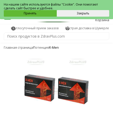
Шумерля
На нашем сайте используются файлы "Cookie". Они помогают
сделать сайт быстрее и удобнее.
0
Принять
Закрыть
Корзина
Круглосуточный прием заказов
Быстрая доставка в Шумерле
Главная страница
Потенция
X-Men