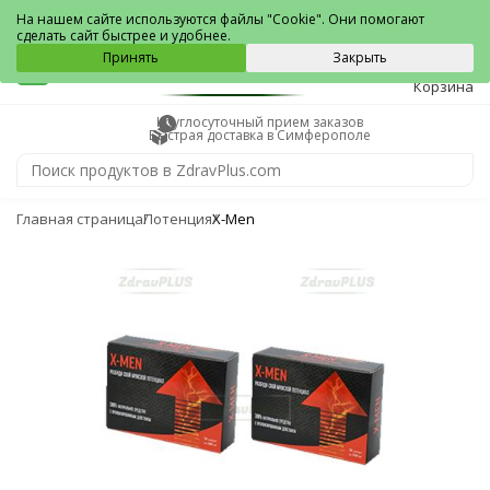
Симферополь
На нашем сайте используются файлы "Cookie". Они помогают
сделать сайт быстрее и удобнее.
0
Принять
Закрыть
Корзина
Круглосуточный прием заказов
Быстрая доставка в Симферополе
Главная страница
Потенция
X-Men