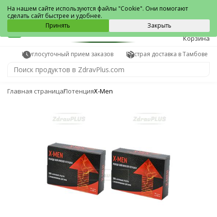
Тамбов
На нашем сайте используются файлы "Cookie". Они помогают
сделать сайт быстрее и удобнее.
0
Принять
Закрыть
Корзина
Круглосуточный прием заказов
Быстрая доставка в Тамбове
Главная страница
Потенция
X-Men