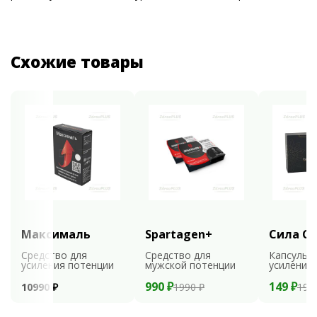
Схожие товары
Максималь
Spartagen+
Сила С
Средство для
Средство для
Капсулы 
усиления потенции
мужской потенции
усиления
990 ₽
149 ₽
10990 ₽
1990 ₽
198