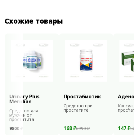
Схожие товары
Urinary Plus
Простабиотик
Аденоф
Meridian
Средство при
Капсулы 
простатите
простати
Средство для
мужчин от
простатита
168 ₽
147 ₽
9800 ₽
6990 ₽
529