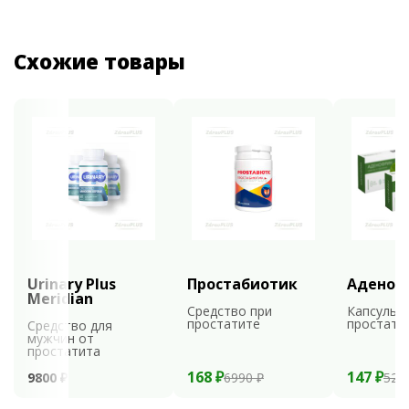
Схожие товары
Urinary Plus
Простабиотик
Аденоф
Meridian
Средство при
Капсулы 
простатите
простати
Средство для
мужчин от
простатита
168 ₽
147 ₽
9800 ₽
6990 ₽
529