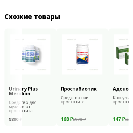
Схожие товары
Urinary Plus
Простабиотик
Аденоф
Meridian
Средство при
Капсулы 
простатите
простати
Средство для
мужчин от
простатита
168 ₽
147 ₽
9800 ₽
6990 ₽
529