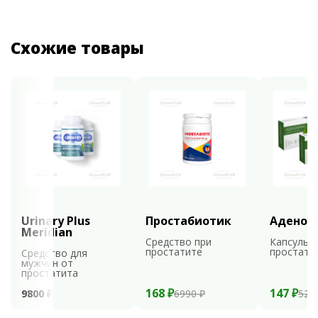
Схожие товары
Urinary Plus
Простабиотик
Аденоф
Meridian
Средство при
Капсулы 
простатите
простати
Средство для
мужчин от
простатита
168 ₽
147 ₽
9800 ₽
6990 ₽
529