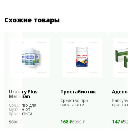
Схожие товары
Urinary Plus
Простабиотик
Аденоф
Meridian
Средство при
Капсулы 
простатите
простати
Средство для
мужчин от
простатита
168 ₽
147 ₽
9800 ₽
6990 ₽
529