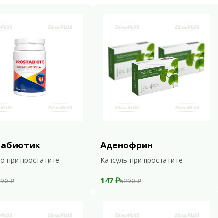
табиотик
Аденофрин
о при простатите
Капсулы при простатите
147 ₽
90 ₽
5290 ₽