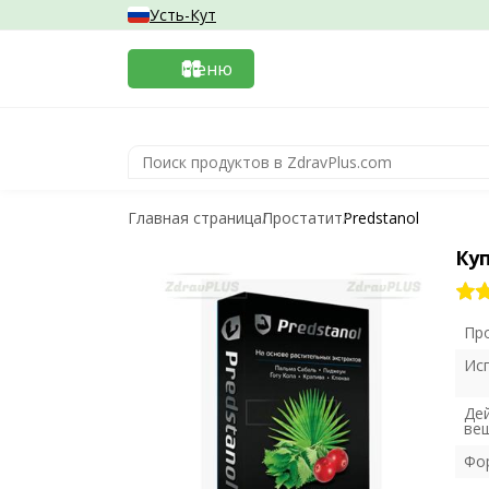
Усть-Кут
Меню
Главная страница
Простатит
Predstanol
Куп
Пр
Ис
Де
ве
Фо