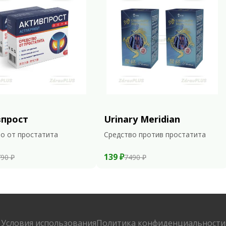
впрост
Urinary Meridian
о от простатита
Средство против простатита
139 ₽
90 ₽
7490 ₽
Условия использования
Политика конфиденциальности