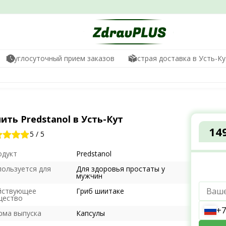
Круглосуточный прием заказов
Быстрая доставка в Усть-Ку
ить Predstanol в Усть-Кут
14
5
/
5
одукт
Predstanol
пользуется для
Для здоровья простаты у
мужчин
йствующее
Гриб шиитаке
щество
+7
рма выпуска
Капсулы