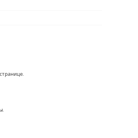
странице.
ы.