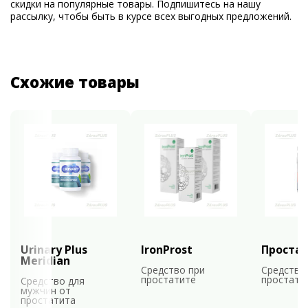
скидки на популярные товары. Подпишитесь на нашу
рассылку, чтобы быть в курсе всех выгодных предложений.
Схожие товары
Urinary Plus
IronProst
Проста
Meridian
Средство при
Средство
простатите
простати
Средство для
мужчин от
простатита