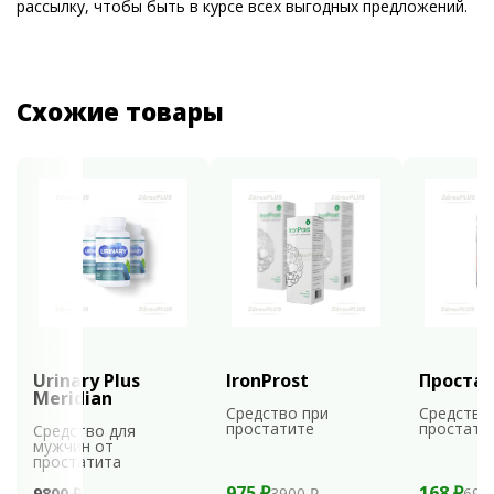
рассылку, чтобы быть в курсе всех выгодных предложений.
Схожие товары
Urinary Plus
IronProst
Проста
Meridian
Средство при
Средство
простатите
простати
Средство для
мужчин от
простатита
975 ₽
168 ₽
9800 ₽
3900 ₽
699