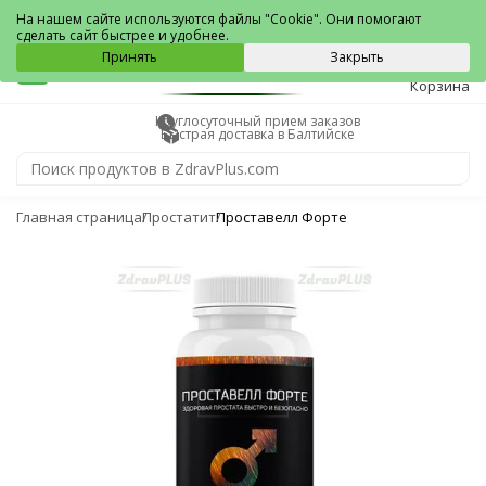
Балтийск
На нашем сайте используются файлы "Cookie". Они помогают
сделать сайт быстрее и удобнее.
0
Принять
Закрыть
Корзина
Круглосуточный прием заказов
Быстрая доставка в Балтийске
Главная страница
Простатит
Проставелл Форте