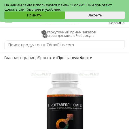
Чебаркуль
На нашем сайте используются файлы "Cookie". Они помогают
сделать сайт быстрее и удобнее.
0
Принять
Закрыть
Корзина
Круглосуточный прием заказов
Быстрая доставка в Чебаркуле
Главная страница
Простатит
Проставелл Форте