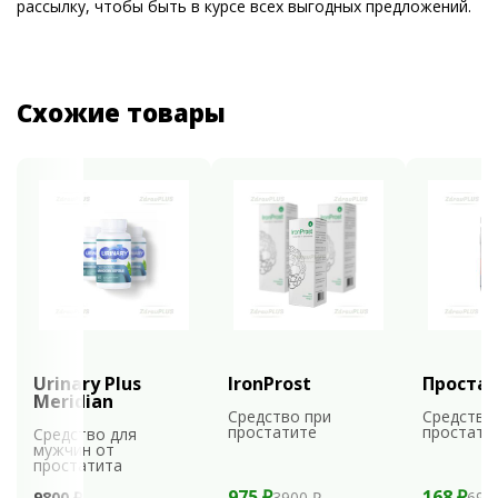
рассылку, чтобы быть в курсе всех выгодных предложений.
Схожие товары
Urinary Plus
IronProst
Проста
Meridian
Средство при
Средство
простатите
простати
Средство для
мужчин от
простатита
975 ₽
168 ₽
9800 ₽
3900 ₽
699