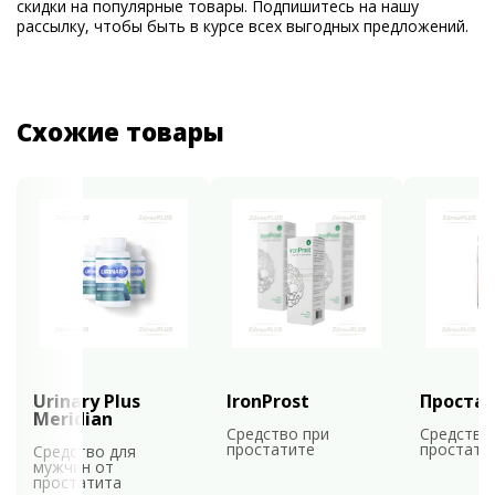
скидки на популярные товары. Подпишитесь на нашу
рассылку, чтобы быть в курсе всех выгодных предложений.
Схожие товары
Urinary Plus
IronProst
Проста
Meridian
Средство при
Средство
простатите
простати
Средство для
мужчин от
простатита