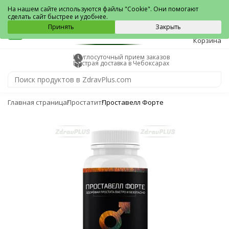
Чебоксары
На нашем сайте используются файлы "Cookie". Они помогают
сделать сайт быстрее и удобнее.
0
Принять
Закрыть
Корзина
Круглосуточный прием заказов
Быстрая доставка в Чебоксарах
Главная страница
Простатит
Проставелл Форте