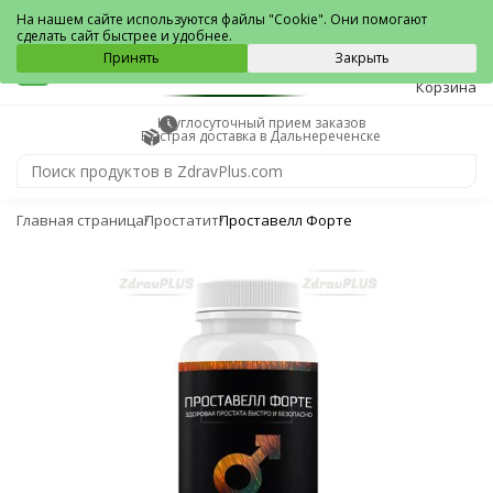
Дальнереченск
На нашем сайте используются файлы "Cookie". Они помогают
сделать сайт быстрее и удобнее.
0
Принять
Закрыть
Корзина
Круглосуточный прием заказов
Быстрая доставка в Дальнереченске
Главная страница
Простатит
Проставелл Форте