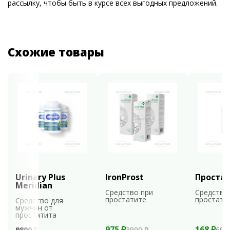
рассылку, чтобы быть в курсе всех выгодных предложений.
Схожие товары
Urinary Plus
IronProst
Проста
Meridian
Средство при
Средство
простатите
простати
Средство для
мужчин от
простатита
975 ₽
168 ₽
9800 ₽
3900 ₽
699