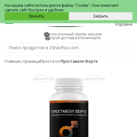
Кизилюрт
На нашем сайте используются файлы "Cookie". Они помогают
сделать сайт быстрее и удобнее.
0
Принять
Закрыть
Корзина
Круглосуточный прием заказов
Быстрая доставка в Кизилюрте
Главная страница
Простатит
Проставелл Форте