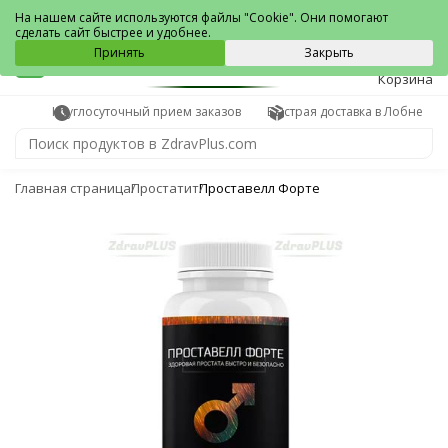
Лобня
На нашем сайте используются файлы "Cookie". Они помогают
сделать сайт быстрее и удобнее.
0
Принять
Закрыть
Корзина
Круглосуточный прием заказов
Быстрая доставка в Лобне
Главная страница
Простатит
Проставелл Форте