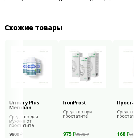
Схожие товары
Urinary Plus
IronProst
Проста
Meridian
Средство при
Средство
простатите
простати
Средство для
мужчин от
простатита
975 ₽
168 ₽
9800 ₽
3900 ₽
699