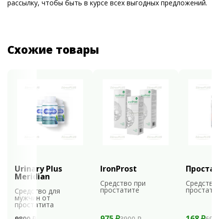
рассылку, чтобы быть в курсе всех выгодных предложений.
Схожие товары
Urinary Plus
IronProst
Проста
Meridian
Средство при
Средство
простатите
простати
Средство для
мужчин от
простатита
975 ₽
168 ₽
9800 ₽
3900 ₽
699