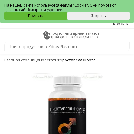
Людиново
На нашем сайте используются файлы "Cookie". Они помогают
сделать сайт быстрее и удобнее.
0
Принять
Закрыть
Корзина
Круглосуточный прием заказов
Быстрая доставка в Людиново
Главная страница
Простатит
Проставелл Форте