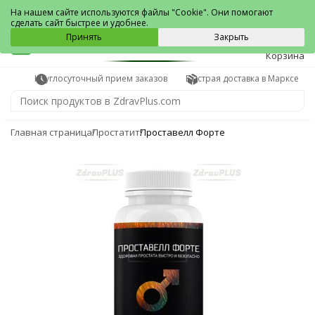
Маркс
На нашем сайте используются файлы "Cookie". Они помогают
сделать сайт быстрее и удобнее.
0
Принять
Закрыть
Корзина
Круглосуточный прием заказов
Быстрая доставка в Марксе
Главная страница
Простатит
Проставелл Форте