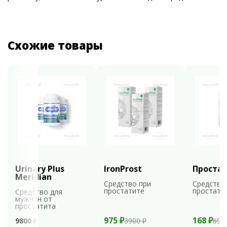
Схожие товары
Urinary Plus
IronProst
Проста
Meridian
Средство при
Средство
простатите
простати
Средство для
мужчин от
простатита
975 ₽
168 ₽
9800 ₽
3900 ₽
699