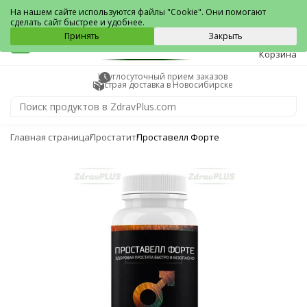
Новосибирск
На нашем сайте используются файлы "Cookie". Они помогают
сделать сайт быстрее и удобнее.
0
Принять
Закрыть
Корзина
Круглосуточный прием заказов
Быстрая доставка в Новосибирске
Главная страница
Простатит
Проставелл Форте