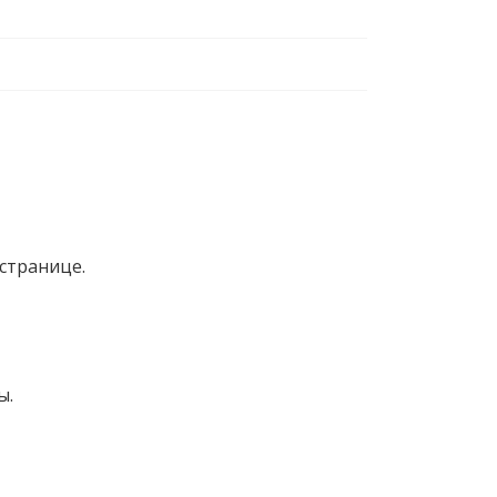
странице.
ы.