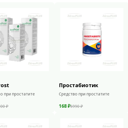
rost
Простабиотик
о при простатите
Средство при простатите
168 ₽
00 ₽
6990 ₽