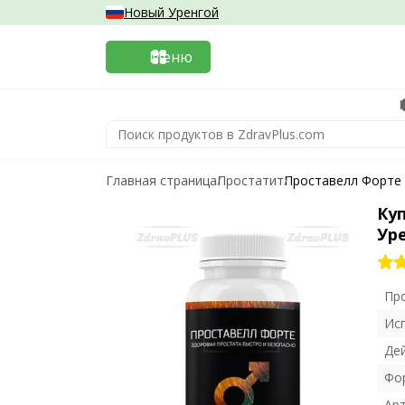
Новый Уренгой
Меню
Главная страница
Простатит
Проставелл Форте
Ку
Ур
Пр
Ис
Де
Фо
Ар