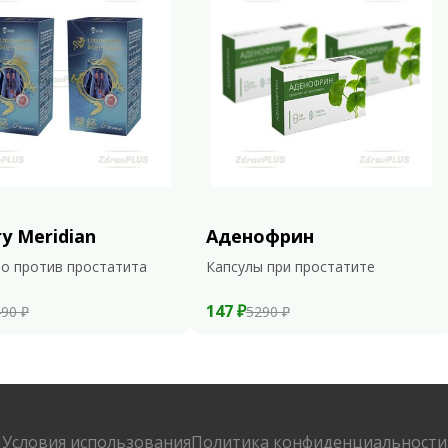
ry Meridian
Аденофрин
о против простатита
Капсулы при простатите
147 ₽
90 ₽
5290 ₽
Условия использования
Политика конфиденциальности