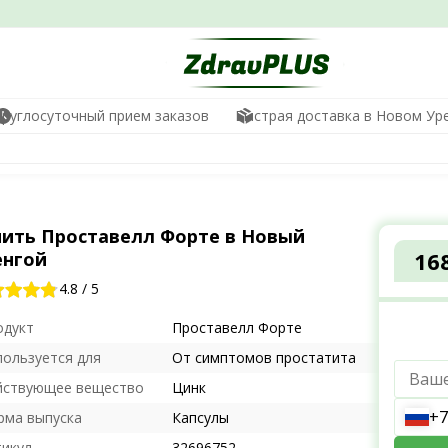
Круглосуточный прием заказов
Быстрая доставка в Новом Ур
пить Проставелл Форте в Новый
16
енгой
4.8
/
5
одукт
Проставелл Форте
пользуется для
От симптомов простатита
йствующее вещество
Цинк
+7
рма выпуска
Капсулы
тикул
32696752