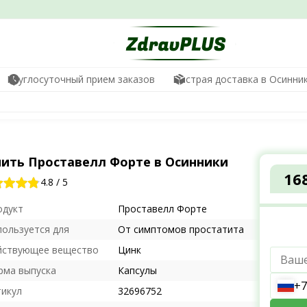
Круглосуточный прием заказов
Быстрая доставка в Осинни
пить Проставелл Форте в Осинники
16
4.8
/
5
одукт
Проставелл Форте
пользуется для
От симптомов простатита
йствующее вещество
Цинк
рма выпуска
Капсулы
+7
тикул
32696752