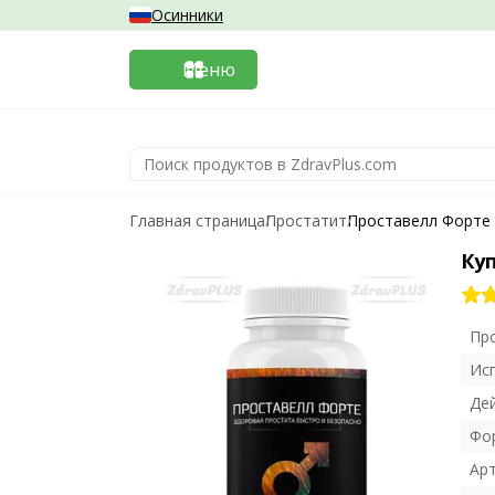
Осинники
Меню
Главная страница
Простатит
Проставелл Форте
Ку
Пр
Ис
Де
Фо
Ар