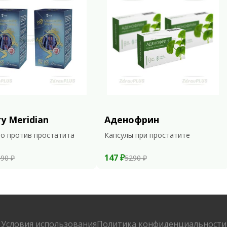
ry Meridian
Аденофрин
о против простатита
Капсулы при простатите
147 ₽
90 ₽
5290 ₽
Условия использования
Политика конфиденциальности