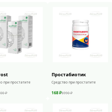
rost
Простабиотик
о при простатите
Средство при простатите
168 ₽
00 ₽
6990 ₽