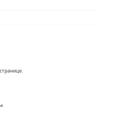
странице.
ы.