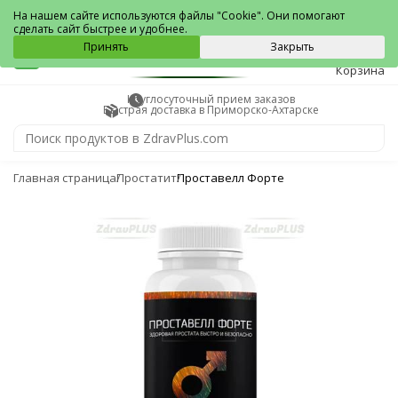
Приморско-Ахтарск
На нашем сайте используются файлы "Cookie". Они помогают
сделать сайт быстрее и удобнее.
0
Принять
Закрыть
Корзина
Круглосуточный прием заказов
Быстрая доставка в Приморско-Ахтарске
Главная страница
Простатит
Проставелл Форте