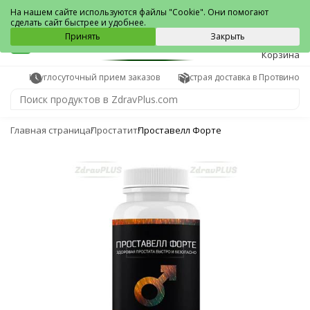
Протвино
На нашем сайте используются файлы "Cookie". Они помогают
сделать сайт быстрее и удобнее.
0
Принять
Закрыть
Корзина
Круглосуточный прием заказов
Быстрая доставка в Протвино
Главная страница
Простатит
Проставелл Форте