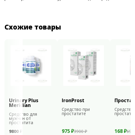
Схожие товары
Urinary Plus
IronProst
Проста
Meridian
Средство при
Средство
простатите
простати
Средство для
мужчин от
простатита
975 ₽
168 ₽
9800 ₽
3900 ₽
699