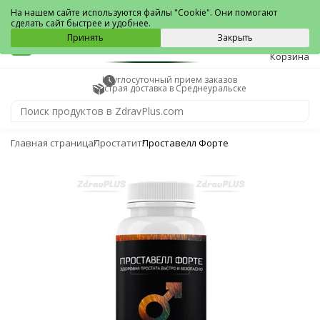
Среднеуральск
На нашем сайте используются файлы "Cookie". Они помогают
сделать сайт быстрее и удобнее.
0
Принять
Закрыть
Корзина
Круглосуточный прием заказов
Быстрая доставка в Среднеуральске
Главная страница
Простатит
Проставелл Форте