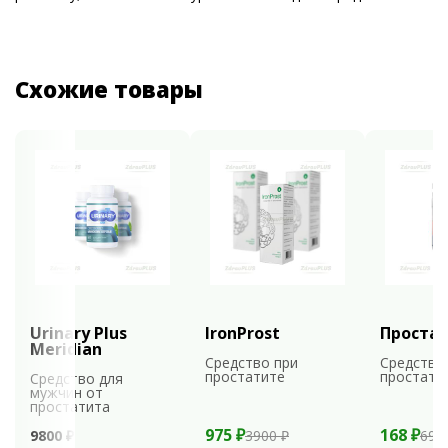
Схожие товары
Urinary Plus
IronProst
Проста
Meridian
Средство при
Средство
простатите
простати
Средство для
мужчин от
простатита
975 ₽
168 ₽
9800 ₽
3900 ₽
699