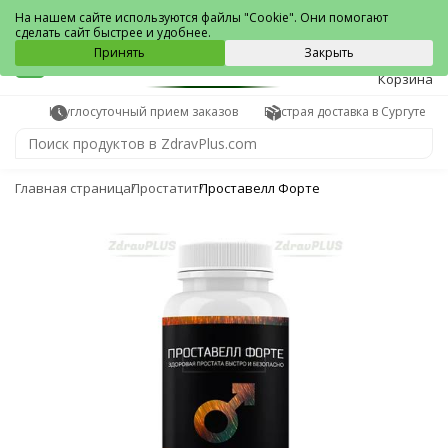
Сургут
На нашем сайте используются файлы "Cookie". Они помогают
сделать сайт быстрее и удобнее.
0
Принять
Закрыть
Корзина
Круглосуточный прием заказов
Быстрая доставка в Сургуте
Главная страница
Простатит
Проставелл Форте