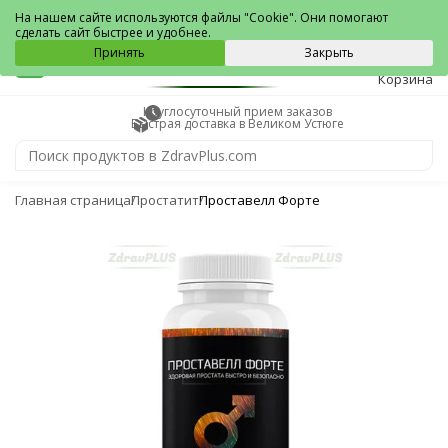
Великий Устюг
На нашем сайте используются файлы "Cookie". Они помогают
сделать сайт быстрее и удобнее.
0
Принять
Закрыть
Корзина
Круглосуточный прием заказов
Быстрая доставка в Великом Устюге
Главная страница
Простатит
Проставелл Форте