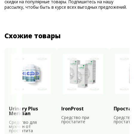
скидки на популярные товары. Подпишитесь на нашу
рассылку, чтобы быть в курсе всех выгодных предложений.
Схожие товары
Urinary Plus
IronProst
Проста
Meridian
Средство при
Средство
простатите
простати
Средство для
мужчин от
простатита