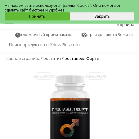
Вольск
На нашем сайте используются файлы "Cookie". Они помогают
сделать сайт быстрее и удобнее.
0
Принять
Закрыть
Корзина
Круглосуточный прием заказов
Быстрая доставка в Вольске
Главная страница
Простатит
Проставелл Форте