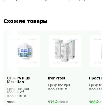
Схожие товары
Urinary Plus
IronProst
Проста
Meridian
Средство при
Средство
простатите
простати
Средство для
мужчин от
простатита
975 ₽
168 ₽
9800 ₽
3900 ₽
699