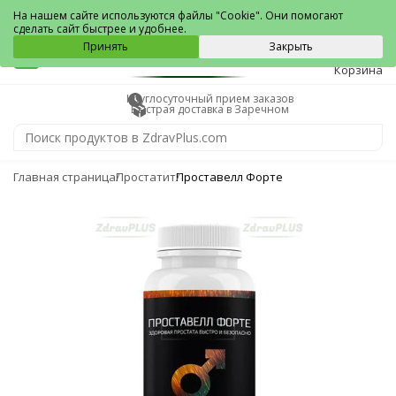
Заречный
На нашем сайте используются файлы "Cookie". Они помогают
сделать сайт быстрее и удобнее.
0
Принять
Закрыть
Корзина
Круглосуточный прием заказов
Быстрая доставка в Заречном
Главная страница
Простатит
Проставелл Форте