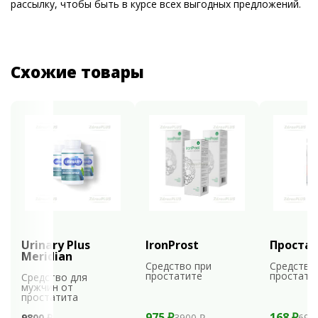
рассылку, чтобы быть в курсе всех выгодных предложений.
Схожие товары
Urinary Plus
IronProst
Проста
Meridian
Средство при
Средство
простатите
простати
Средство для
мужчин от
простатита
975 ₽
168 ₽
9800 ₽
3900 ₽
699