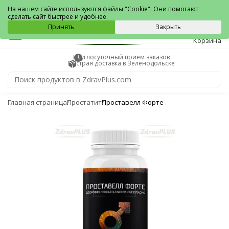
Зеленодольск
На нашем сайте используются файлы "Cookie". Они помогают
сделать сайт быстрее и удобнее.
0
Принять
Закрыть
Корзина
Круглосуточный прием заказов
Быстрая доставка в Зеленодольске
Главная страница
Простатит
Проставелл Форте