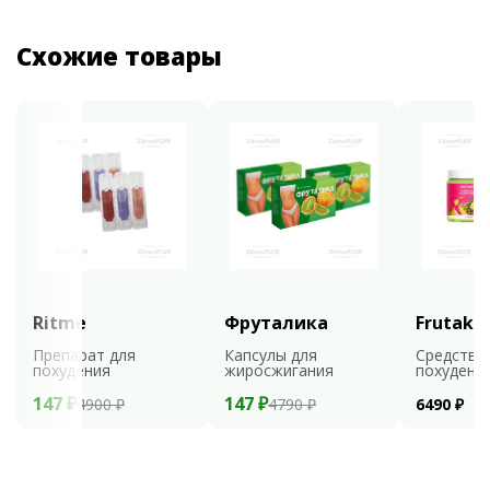
Схожие товары
Ritme
Фруталика
Frutaks
Препарат для
Капсулы для
Средство
похудения
жиросжигания
похудени
147 ₽
147 ₽
4900 ₽
4790 ₽
6490 ₽