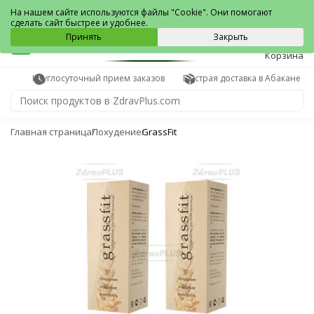
Абакан
На нашем сайте используются файлы "Cookie". Они помогают
сделать сайт быстрее и удобнее.
0
Принять
Закрыть
Корзина
Круглосуточный прием заказов
Быстрая доставка в Абакане
Главная страница
Похудение
GrassFit