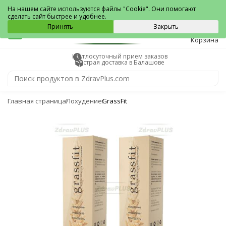
Балашов
На нашем сайте используются файлы "Cookie". Они помогают
сделать сайт быстрее и удобнее.
0
Принять
Закрыть
Корзина
Круглосуточный прием заказов
Быстрая доставка в Балашове
Главная страница
Похудение
GrassFit