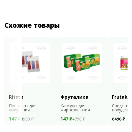
Схожие товары
Ritme
Фруталика
Frutaks
Препарат для
Капсулы для
Средство
похудения
жиросжигания
похудени
147 ₽
147 ₽
4900 ₽
4790 ₽
6490 ₽