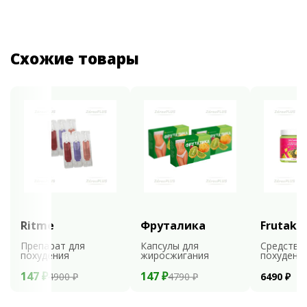
Схожие товары
Ritme
Фруталика
Frutaks
Препарат для
Капсулы для
Средство
похудения
жиросжигания
похудени
147 ₽
147 ₽
4900 ₽
4790 ₽
6490 ₽