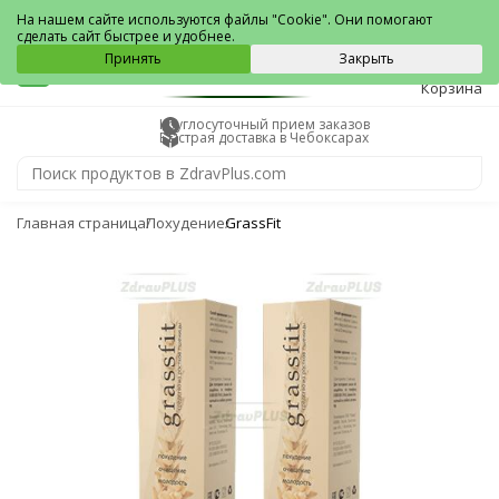
Чебоксары
На нашем сайте используются файлы "Cookie". Они помогают
сделать сайт быстрее и удобнее.
0
Принять
Закрыть
Корзина
Круглосуточный прием заказов
Быстрая доставка в Чебоксарах
Главная страница
Похудение
GrassFit