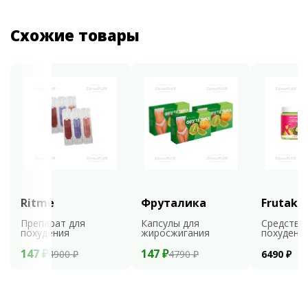
Схожие товары
Ritme
Фруталика
Frutaks
Препарат для
Капсулы для
Средство
похудения
жиросжигания
похудени
147 ₽
147 ₽
4900 ₽
4790 ₽
6490 ₽