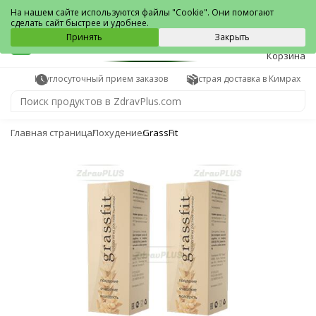
Кимры
На нашем сайте используются файлы "Cookie". Они помогают
сделать сайт быстрее и удобнее.
0
Принять
Закрыть
Корзина
Круглосуточный прием заказов
Быстрая доставка в Кимрах
Главная страница
Похудение
GrassFit