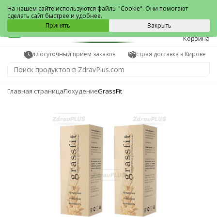
Киров
На нашем сайте используются файлы "Cookie". Они помогают
сделать сайт быстрее и удобнее.
0
Принять
Закрыть
Корзина
Круглосуточный прием заказов
Быстрая доставка в Кирове
Главная страница
Похудение
GrassFit