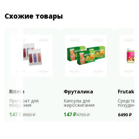
Схожие товары
Ritme
Фруталика
Frutaks
Препарат для
Капсулы для
Средство
похудения
жиросжигания
похудени
147 ₽
147 ₽
4900 ₽
4790 ₽
6490 ₽