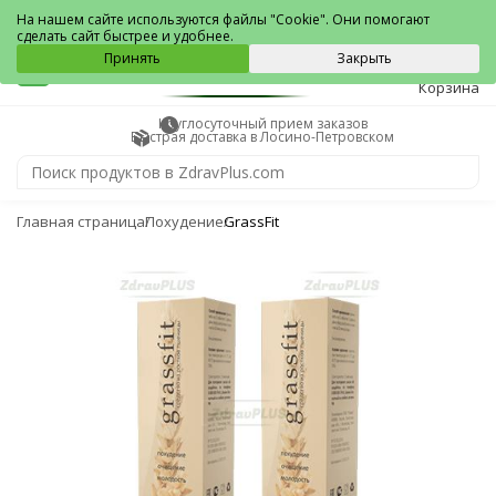
Лосино-Петровский
На нашем сайте используются файлы "Cookie". Они помогают
сделать сайт быстрее и удобнее.
0
Принять
Закрыть
Корзина
Круглосуточный прием заказов
Быстрая доставка в Лосино-Петровском
Главная страница
Похудение
GrassFit