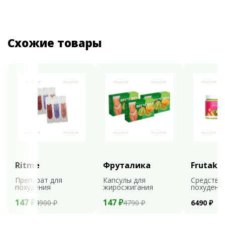
Схожие товары
Ritme
Фруталика
Frutaks
Препарат для
Капсулы для
Средство
похудения
жиросжигания
похудени
147 ₽
147 ₽
4900 ₽
4790 ₽
6490 ₽