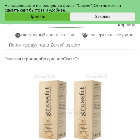
Мурино
На нашем сайте используются файлы "Cookie". Они помогают
сделать сайт быстрее и удобнее.
0
Принять
Закрыть
Корзина
Круглосуточный прием заказов
Быстрая доставка в Мурино
Главная страница
Похудение
GrassFit