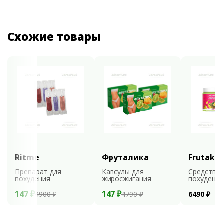
Схожие товары
Ritme
Фруталика
Frutaks
Препарат для
Капсулы для
Средство
похудения
жиросжигания
похудени
147 ₽
147 ₽
4900 ₽
4790 ₽
6490 ₽