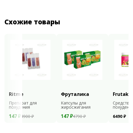
Схожие товары
Ritme
Фруталика
Frutaks
Препарат для
Капсулы для
Средство
похудения
жиросжигания
похудени
147 ₽
147 ₽
4900 ₽
4790 ₽
6490 ₽