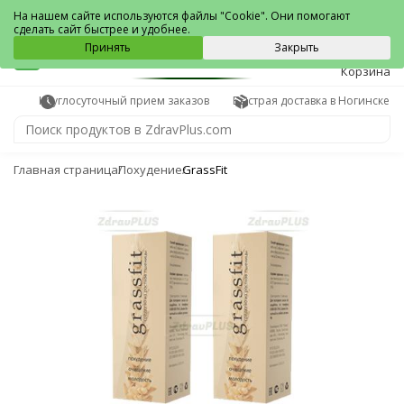
Ногинск
На нашем сайте используются файлы "Cookie". Они помогают
сделать сайт быстрее и удобнее.
0
Принять
Закрыть
Корзина
Круглосуточный прием заказов
Быстрая доставка в Ногинске
Главная страница
Похудение
GrassFit