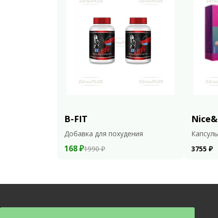
B-FIT
Nice&
Добавка для похудения
Капсулы
168 ₽
1990 ₽
3755 ₽