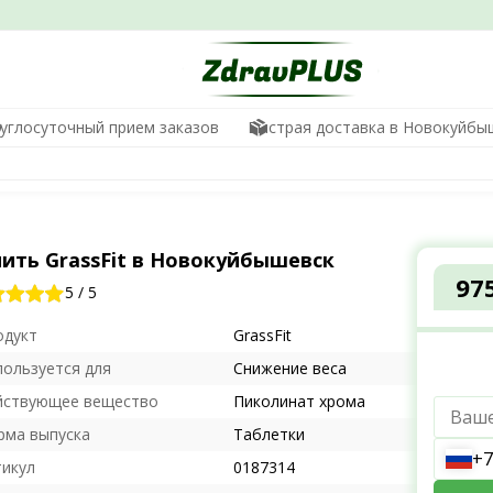
углосуточный прием заказов
Быстрая доставка в Новокуйбы
пить GrassFit в Новокуйбышевск
97
5
/
5
одукт
GrassFit
пользуется для
Снижение веса
йствующее вещество
Пиколинат хрома
рма выпуска
Таблетки
+7
тикул
0187314