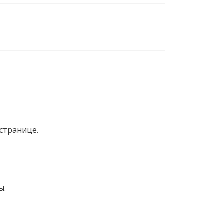
странице.
ы.