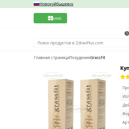
Новокуйбышевск
Меню
Кр
Главная страница
Похудение
GrassFit
Ку
Пр
Ис
Де
Фо
Ар