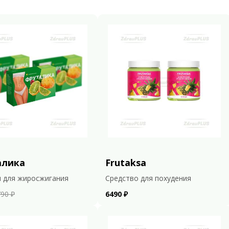
алика
Frutaksa
 для жиросжигания
Средство для похудения
90 ₽
6490 ₽