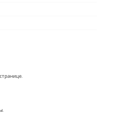
странице.
ы.