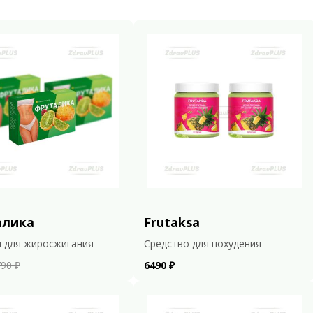
алика
Frutaksa
 для жиросжигания
Средство для похудения
90 ₽
6490 ₽