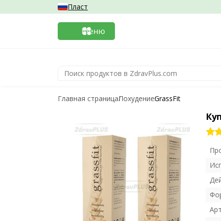
Пласт
Меню
Главная страница
Похудение
GrassFit
Куп
Пр
Ис
Де
Фо
Ар