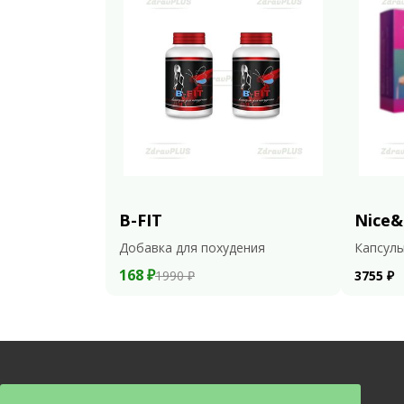
B-FIT
Nice&
Добавка для похудения
Капсулы
168 ₽
1990 ₽
3755 ₽