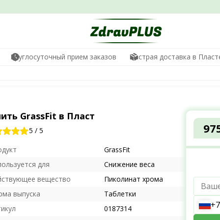
Круглосуточный прием заказов
Быстрая доставка в Пласт
ить GrassFit в Пласт
97
5
/
5
одукт
GrassFit
пользуется для
Снижение веса
йствующее вещество
Пиколинат хрома
рма выпуска
Таблетки
+7
тикул
0187314