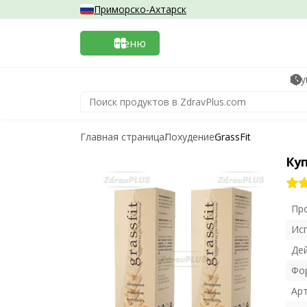
Приморско-Ахтарск
Меню
Кру
Главная страница
Похудение
GrassFit
Куп
Пр
Ис
Де
Фо
Ар