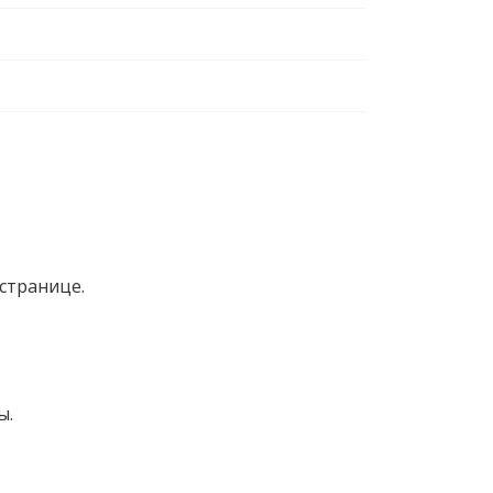
странице.
ы.