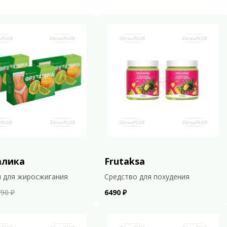
алика
Frutaksa
 для жиросжигания
Средство для похудения
90 ₽
6490 ₽