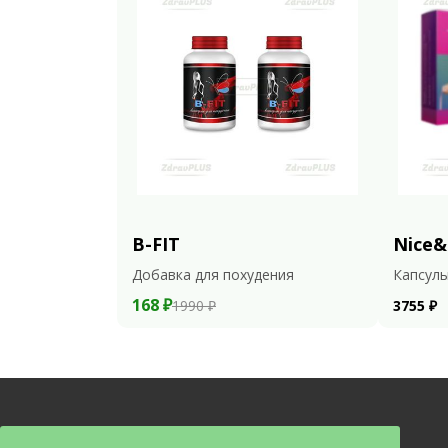
B-FIT
Nice&
Добавка для похудения
Капсулы
168 ₽
1990 ₽
3755 ₽