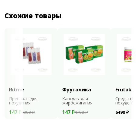
Схожие товары
Ritme
Фруталика
Frutaks
Препарат для
Капсулы для
Средство
похудения
жиросжигания
похудени
147 ₽
147 ₽
4900 ₽
4790 ₽
6490 ₽