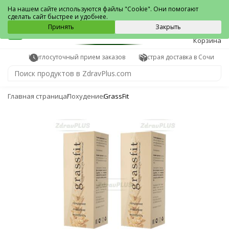
Сочи
На нашем сайте используются файлы "Cookie". Они помогают
сделать сайт быстрее и удобнее.
0
Принять
Закрыть
Корзина
Круглосуточный прием заказов
Быстрая доставка в Сочи
Главная страница
Похудение
GrassFit