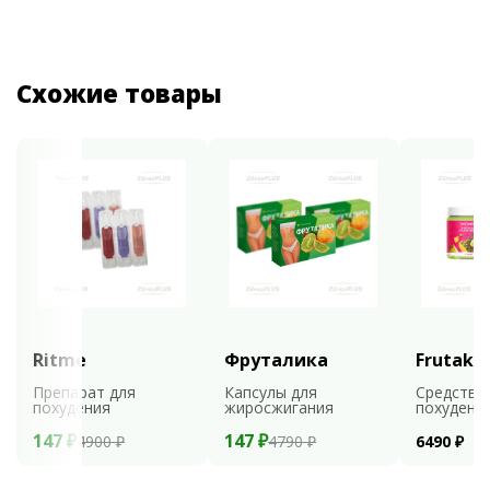
Схожие товары
Ritme
Фруталика
Frutaks
Препарат для
Капсулы для
Средство
похудения
жиросжигания
похудени
147 ₽
147 ₽
4900 ₽
4790 ₽
6490 ₽