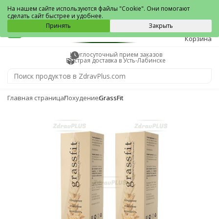
Усть-Лабинск
На нашем сайте используются файлы "Cookie". Они помогают
сделать сайт быстрее и удобнее.
0
Принять
Закрыть
Корзина
Круглосуточный прием заказов
Быстрая доставка в Усть-Лабинске
Главная страница
Похудение
GrassFit