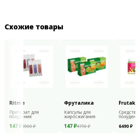
Схожие товары
Ritme
Фруталика
Frutaks
Препарат для
Капсулы для
Средство
похудения
жиросжигания
похудени
147 ₽
147 ₽
4900 ₽
4790 ₽
6490 ₽