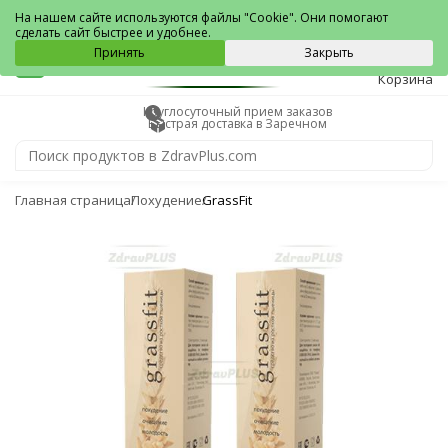
Заречный
На нашем сайте используются файлы "Cookie". Они помогают
сделать сайт быстрее и удобнее.
0
Принять
Закрыть
Корзина
Круглосуточный прием заказов
Быстрая доставка в Заречном
Главная страница
Похудение
GrassFit