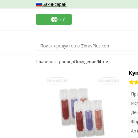
Бахчисарай
Меню
Главная страница
Похудение
Ritme
Куп
Пр
Ис
Де
Фо
Ар