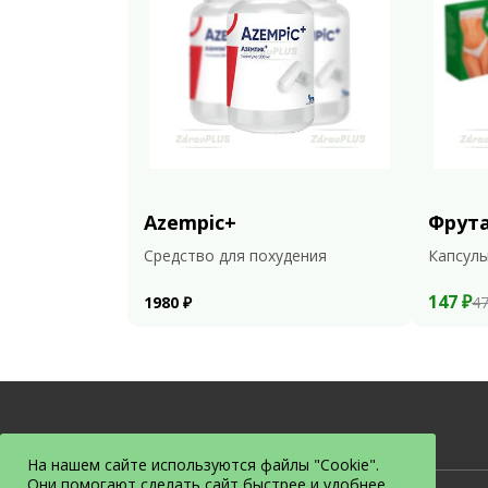
Azempic+
Фрут
Средство для похудения
Капсулы
147 ₽
1980 ₽
47
На нашем сайте используются файлы "Cookie".
Они помогают сделать сайт быстрее и удобнее.