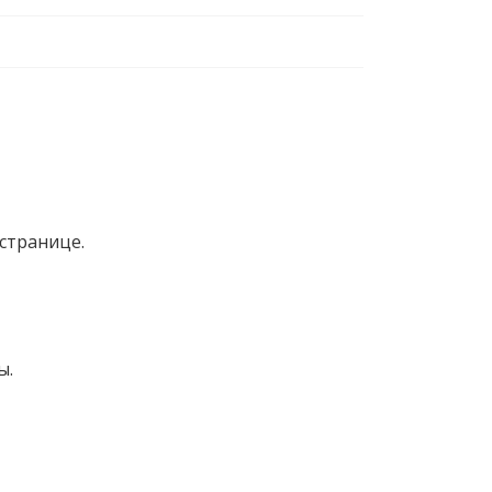
странице.
ы.