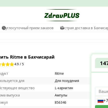
Круглосуточный прием заказов
Быстрая доставка в Бахчиса
ить Ritme в Бахчисарай
14
4.9
/
5
одукт
Ritme
пользуется для
Для похудения
йствующее вещество
L-карнитин
рма выпуска
Ампулы
+7
тикул
856346