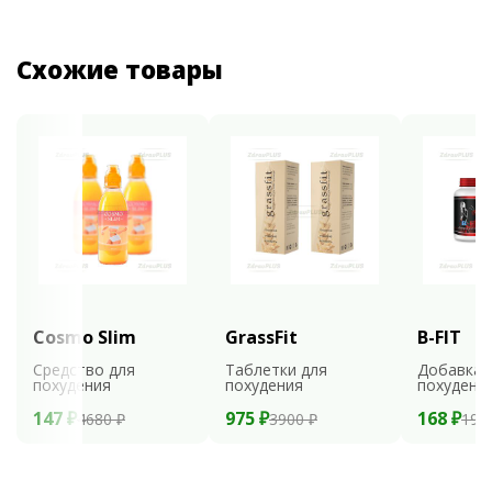
Схожие товары
Cosmo Slim
GrassFit
B-FIT
Средство для
Таблетки для
Добавка 
похудения
похудения
похудени
147 ₽
975 ₽
168 ₽
4680 ₽
3900 ₽
199