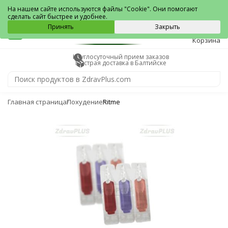
Балтийск
На нашем сайте используются файлы "Cookie". Они помогают
сделать сайт быстрее и удобнее.
0
Принять
Закрыть
Корзина
Круглосуточный прием заказов
Быстрая доставка в Балтийске
Главная страница
Похудение
Ritme